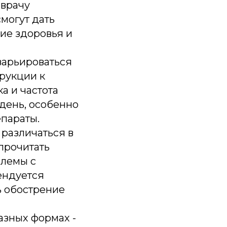
 врачу
могут дать
ие здоровья и
варьироваться
трукции к
а и частота
 день, особенно
параты.
различаться в
прочитать
блемы с
ендуется
ь обострение
азных формах -