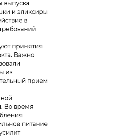
ы выпуска
шки и эликсиры
ействие в
 требований
уют принятия
кта. Важно
твовали
ы из
ительный прием
жной
. Во время
ебления
ильное питание
усилит