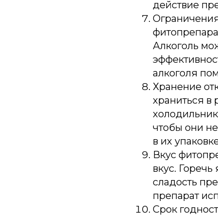
действие пре
Ограничения
фитопрепара
Алкоголь мож
эффективност
алкоголя пом
Хранение от
храниться в 
холодильнике
чтобы они не
в их упаковке
Вкус фитопре
вкус. Горечь
сладость пре
препарат ис
Срок годност