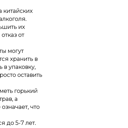
а китайских
алкоголя.
ьшить их
отказ от
ты могут
ся хранить в
 в упаковку,
росто оставить
меть горький
рав, а
 означает, что
 до 5-7 лет.