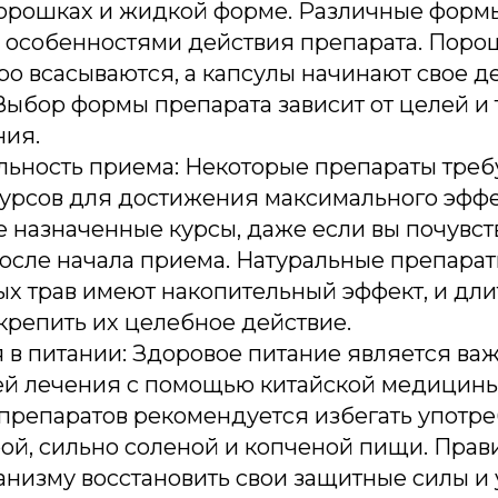
 порошках и жидкой форме. Различные форм
 особенностями действия препарата. Поро
о всасываются, а капсулы начинают свое д
Выбор формы препарата зависит от целей и
ния.
ьность приема: Некоторые препараты треб
курсов для достижения максимального эффе
е назначенные курсы, даже если вы почувс
осле начала приема. Натуральные препарат
ых трав имеют накопительный эффект, и дл
крепить их целебное действие.
 в питании: Здоровое питание является ва
й лечения с помощью китайской медицины
препаратов рекомендуется избегать употр
ой, сильно соленой и копченой пищи. Прав
анизму восстановить свои защитные силы и 