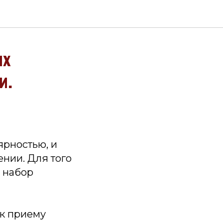
их
и.
ярностью, и
нии. Для того
и набор
 к приему