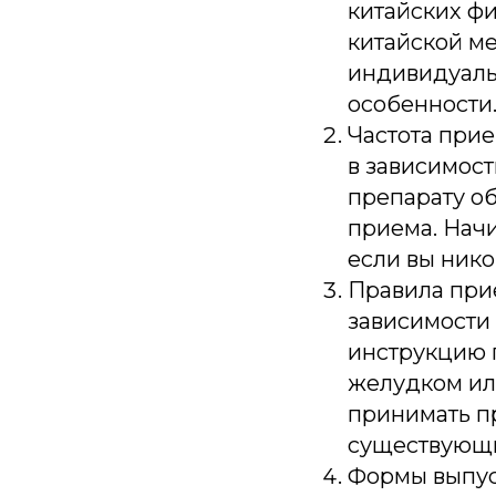
китайских фи
китайской м
индивидуаль
особенности
Частота прие
в зависимост
препарату о
приема. Начи
если вы ник
Правила при
зависимости 
инструкцию п
желудком ил
принимать пр
существующи
Формы выпус