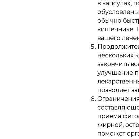
в капсулах,
обусловлены
обычно быстр
кишечнике. 
вашего лече
Продолжител
нескольких 
закончить вс
улучшение п
лекарственн
позволяет за
Ограничения
составляюще
приема фито
жирной, остр
поможет орг